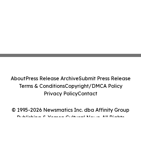
About
Press Release Archive
Submit Press Release
Terms & Conditions
Copyright/DMCA Policy
Privacy Policy
Contact
© 1995-2026 Newsmatics Inc. dba Affinity Group
Publishing & Yemen Cultural News. All Rights
Reserved.
Cookie Settings / Your Privacy Choices