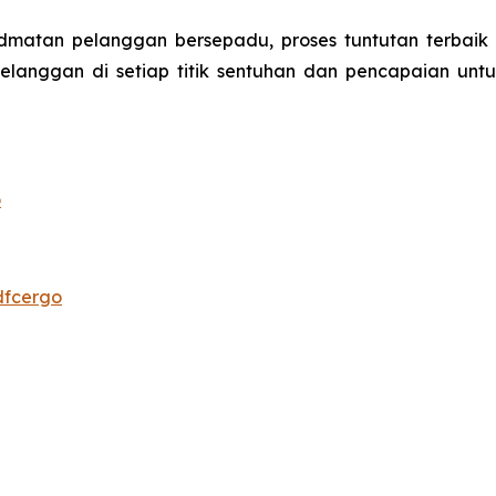
matan pelanggan bersepadu, proses tuntutan terbaik a
langgan di setiap titik sentuhan dan pencapaian unt
o
dfcergo