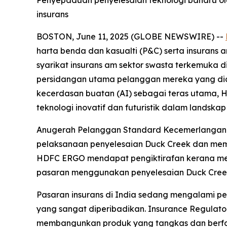
Penyepaduan penyelesaian teknologi baharu o
insurans
BOSTON, June 11, 2025 (GLOBE NEWSWIRE) --
harta benda dan kasualti (P&C) serta insura
syarikat insurans am sektor swasta terkemuka
persidangan utama pelanggan mereka yang diada
kecerdasan buatan (AI) sebagai teras utama, 
teknologi inovatif dan futuristik dalam lands
Anugerah Pelanggan Standard Kecemerlangan D
pelaksanaan penyelesaian Duck Creek dan mem
HDFC ERGO mendapat pengiktirafan kerana mem
pasaran menggunakan penyelesaian Duck Creek te
Pasaran insurans di India sedang mengalami p
yang sangat diperibadikan. Insurance Regulator
membangunkan produk yang tangkas dan berfo