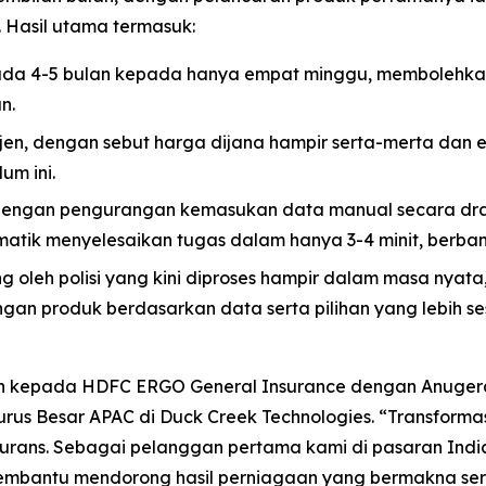
. Hasil utama termasuk:
da 4-5 bulan kepada hanya empat minggu, membolehkan 
n.
ejen, dengan sebut harga dijana hampir serta-merta dan 
um ini.
dengan pengurangan kemasukan data manual secara dras
tik menyelesaikan tugas dalam hanya 3-4 minit, berban
oleh polisi yang kini diproses hampir dalam masa nyat
ngan produk berdasarkan data serta pilihan yang lebih 
n kepada HDFC ERGO General Insurance dengan Anuger
ngurus Besar APAC di Duck Creek Technologies. “Transfor
surans. Sebagai pelanggan pertama kami di pasaran India
bantu mendorong hasil perniagaan yang bermakna serta