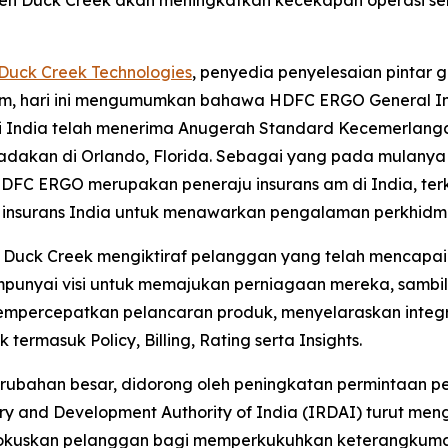
leh Duck Creek akan meningkatkan kecekapan operasi se
Duck Creek Technologies
, penyedia penyelesaian pintar 
ns am, hari ini mengumumkan bahawa HDFC ERGO General 
 di India telah menerima Anugerah Standard Kecemerlan
kan di Orlando, Florida. Sebagai yang pada mulanya sy
HDFC ERGO merupakan peneraju insurans am di India, te
kap insurans India untuk menawarkan pengalaman perkhi
uck Creek mengiktiraf pelanggan yang telah mencapai t
punyai visi untuk memajukan perniagaan mereka, sambi
percepatkan pelancaran produk, menyelaraskan integr
rmasuk Policy, Billing, Rating serta Insights.
erubahan besar, didorong oleh peningkatan permintaan p
y and Development Authority of India (IRDAI) turut meng
kuskan pelanggan bagi memperkukuhkan keterangkuman 