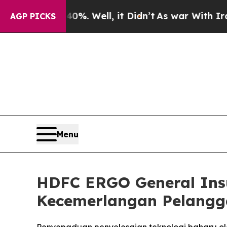
40%. Well, it Didn’t
As war With Iran Drove oil
AGP PICKS
Menu
HDFC ERGO General Ins
Kecemerlangan Pelangga