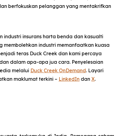
n berfokuskan pelanggan yang mentakrifkan
industri insurans harta benda dan kasualti
ang membolehkan industri memanfaatkan kuasa
 menjadi teras Duck Creek dan kami percaya
t dan dalam apa-apa jua cara. Penyelesaian
edia melalui
Duck Creek OnDemand
. Layari
patkan maklumat terkini –
LinkedIn
dan
X
.
 swasta terkemuka di India. Pemegang saham