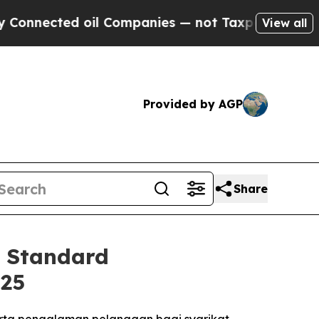
d oil Companies — not Taxpayers — the Chance to 
View all
Provided by AGP
Share
 Standard
’25