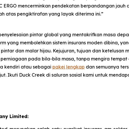
 ERGO mencerminkan pendekatan berpandangan jauh da
atas pengiktirafan yang layak diterima ini.”
nyelesaian pintar global yang mentakrifkan masa depan 
form yang membolehkan sistem insurans moden dibina, y
intar dan malar hijau. Kejujuran, tujuan dan ketelusan
an perniagaan pada bila-bila masa, tanpa mengira tempa
a kendiri atau sebagai
pakej lengkap
dan semuanya ters
jut. Ikuti Duck Creek di saluran sosial kami untuk menda
ny Limited:
ed merupakan salah satu syarikat insurans am sektor