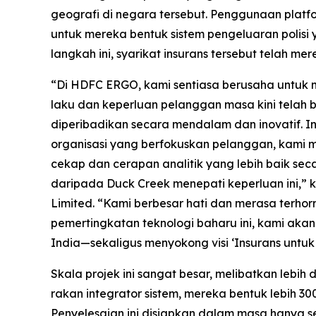
geografi di negara tersebut. Penggunaan plat
untuk mereka bentuk sistem pengeluaran polisi
langkah ini, syarikat insurans tersebut telah 
“Di HDFC ERGO, kami sentiasa berusaha untuk
laku dan keperluan pelanggan masa kini tela
diperibadikan secara mendalam dan inovatif. Ind
organisasi yang berfokuskan pelanggan, kami 
cekap dan cerapan analitik yang lebih baik s
daripada Duck Creek menepati keperluan ini,”
Limited. “Kami berbesar hati dan merasa ter
pemertingkatan teknologi baharu ini, kami ak
India—sekaligus menyokong visi ‘Insurans untuk
Skala projek ini sangat besar, melibatkan lebi
rakan integrator sistem, mereka bentuk lebih 30
Penyelesaian ini disiapkan dalam masa hanya se