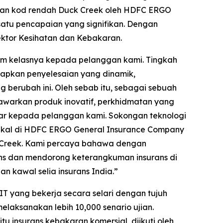
skan kod rendah Duck Creek oleh HDFC ERGO
satu pencapaian yang signifikan. Dengan
sektor Kesihatan dan Kebakaran.
am kelasnya kepada pelanggan kami. Tingkah
apkan penyelesaian yang dinamik,
g berubah ini. Oleh sebab itu, sebagai sebuah
awarkan produk inovatif, perkhidmatan yang
car kepada pelanggan kami. Sokongan teknologi
nikal di HDFC ERGO General Insurance Company
 Creek. Kami percaya bahawa dengan
ans dan mendorong keterangkuman insurans di
n kawal selia insurans India.”
IT yang bekerja secara selari dengan tujuh
elaksanakan lebih 10,000 senario ujian.
 insurans kebakaran komersial, diikuti oleh