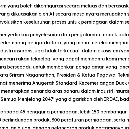
form yang boleh dikonfigurasi secara meluas dan berasa
 yang dikuasakan oleh AI secara masa nyata merupakan 
merevolusikan keseluruhan proses untuk perniagaan dalam 
 menyediakan penyelesaian dan pengalaman terbaik dal
h berkembang dengan ketara, yang mana mereka menghar
ustri insurans juga tidak terkecuali dalam ekosistem yan
mencari rakan teknologi yang dapat membantu kami men
ecara bersepadu untuk memberikan pengalaman yang lan
 kata Sriram Naganathan, Presiden & Ketua Pegawai Tek
hormat menerima Anugerah Standard Kecemerlangan Duck
an menetapkan penanda aras baharu dalam industri insur
 Semua Menjelang 2047’ yang digariskan oleh IRDAI, bada
h daripada 45 pengguna perniagaan, lebih 150 pembangun 
0 perlindungan produk, 300 peraturan perniagaan, serta m
mbilan bulan, dengan pelancaran produk pertamanya iaitu