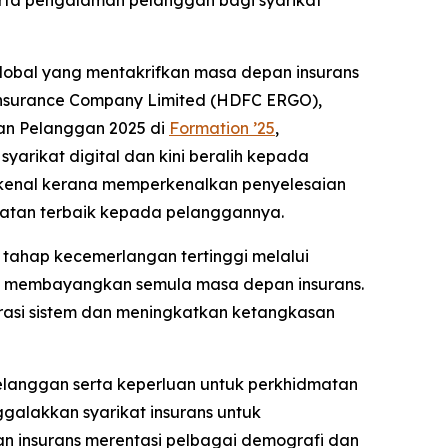
rta pengalaman pelanggan bagi syarikat
global yang mentakrifkan masa depan insurans
Insurance Company Limited (HDFC ERGO),
gan Pelanggan 2025 di
Formation ’25
,
arikat digital dan kini beralih kepada
rkenal kerana memperkenalkan penyelesaian
dmatan terbaik kepada pelanggannya.
ahap kecemerlangan tertinggi melalui
l membayangkan semula masa depan insurans.
asi sistem dan meningkatkan ketangkasan
elanggan serta keperluan untuk perkhidmatan
galakkan syarikat insurans untuk
insurans merentasi pelbagai demografi dan