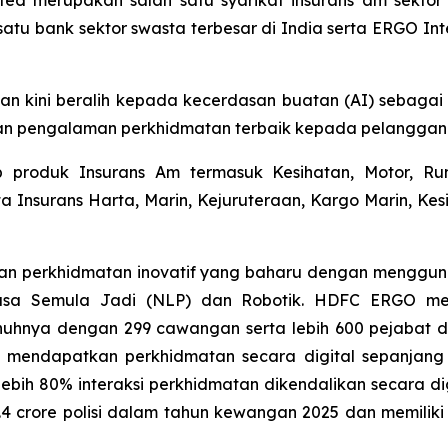
u bank sektor swasta terbesar di India serta ERGO Inte
dan kini beralih kepada kecerdasan buatan (AI) sebag
an pengalaman perkhidmatan terbaik kepada pelanggan
oduk Insurans Am termasuk Kesihatan, Motor, Rumah
 Insurans Harta, Marin, Kejuruteraan, Kargo Marin, Ke
 dan perkhidmatan inovatif yang baharu dengan mengguna
hasa Semula Jadi (NLP) dan Robotik. HDFC ERGO me
nuhnya dengan 299 cawangan serta lebih 600 pejabat dig
mendapatkan perkhidmatan secara digital sepanjang m
lebih 80% interaksi perkhidmatan dikendalikan secara 
~3.4 crore polisi dalam tahun kewangan 2025 dan memili